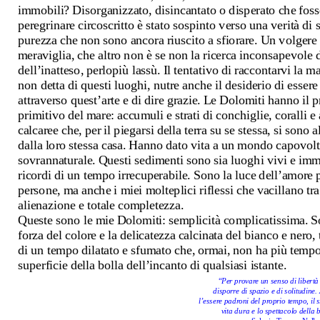
immobili? Disorganizzato, disincantato o disperato che fosse
peregrinare circoscritto è stato sospinto verso una verità di s
purezza che non sono ancora riuscito a sfiorare. Un volgere v
meraviglia, che altro non è se non la ricerca inconsapevole de
dell’inatteso, perlopiù lassù. Il tentativo di raccontarvi la ma
non detta di questi luoghi, nutre anche il desiderio di essere 
attraverso quest’arte e di dire grazie. Le Dolomiti hanno il 
primitivo del mare: accumuli e strati di conchiglie, coralli e 
calcaree che, per il piegarsi della terra su se stessa, si sono a
dalla loro stessa casa. Hanno dato vita a un mondo capovolto
sovrannaturale. Questi sedimenti sono sia luoghi vivi e immut
ricordi di un tempo irrecuperabile. Sono la luce dell’amore pe
persone, ma anche i miei molteplici riflessi che vacillano tra
alienazione e totale completezza. 
Queste sono le mie Dolomiti: semplicità complicatissima. So
forza del colore e la delicatezza calcinata del bianco e nero, t
di un tempo dilatato e sfumato che, ormai, non ha più tempo
superficie della bolla dell’incanto di qualsiasi istante.
“Per provare un senso di libertà 
disporre di spazio e di solitudine.
l’essere padroni del proprio tempo, il si
vita dura e lo spettacolo della 