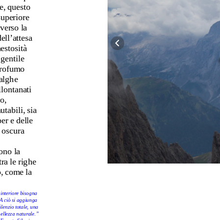
, questo 
uperiore 
erso la 
ll’attesa 
estosità 
gentile 
profumo 
alghe 
llontanati 
, 
abili, sia 
r e delle 
 oscura 
no la 
ra le righe 
, come la 
interiore bisogna 
 A ciò si aggiunga 
lenzio totale, una 
bellezza naturale.”