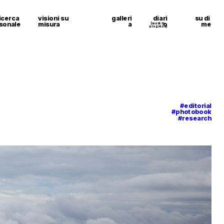
icerca 
visioni su 
galleri
diari
su di 
sonale
misura
a
o
me
(work in 
progress)
#editorial
#photobook
#research