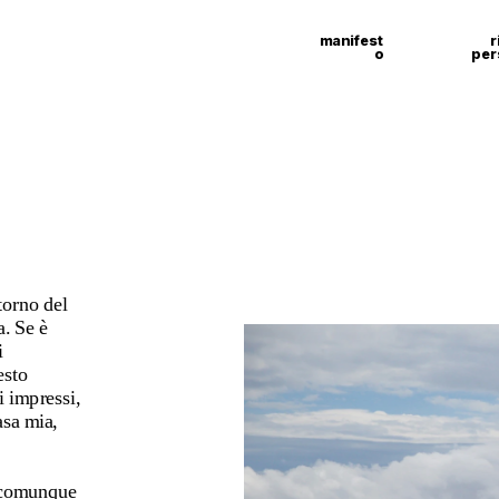
manifest
r
o
per
orno del 
. Se è 
 
sto 
 impressi, 
asa mia, 
 comunque 