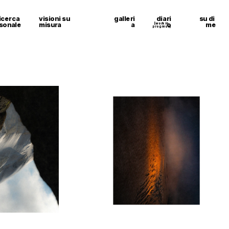
icerca 
visioni su 
galleri
diari
su di 
sonale
misura
a
o
me
(work in 
progress)