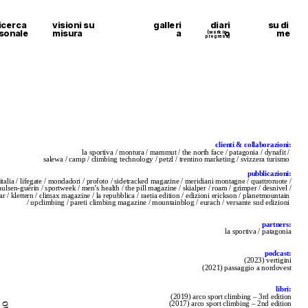
icerca 
visioni su 
galleri
diari
su di 
sonale
misura
a
o
me
(work in 
progress)
clienti & collaborazioni:
la sportiva / montura / mammut / the north face / patagonia / dynafit / 
salewa / camp / climbing technology / petzl / trentino marketing / svizzera turismo 
pubblicazioni:
italia / lifegate / mondadori / profoto / sidetracked magazine / meridiani montagne / quattroruote /
paulsen-guérin / sportweek / men’s health / the pill magazine / skialper / roam / grimper / desnivel /
ear / klettern / climax magazine / la repubblica / raetia edition / edizioni erickson / planetmountain 
/ upclimbing / pareti climbing magazine / mountainblog / eurach / versante sud edizioni 
partners:
la sportiva / patagonia
podcast:
(2023) vertigini
(2021) passaggio a nordovest
libri:
(2019) arco sport climbing – 3rd edition
(2017) arco sport climbing – 2nd edition